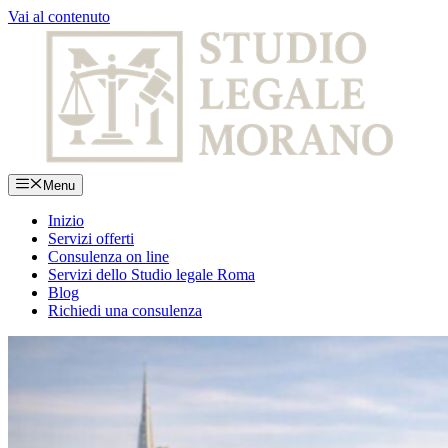
Vai al contenuto
Menu
Inizio
Servizi offerti
Consulenza on line
Servizi dello Studio legale Roma
Blog
Richiedi una consulenza