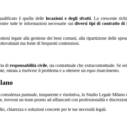
ualificato è quella delle
locazioni e degli sfratti
. La crescente rich
rnire tutte le informazioni necessarie sui
diversi tipi di contratto di
estioni legate alla gestione dei beni comuni, alla ripartizione delle spe
ttovalutati ma fonte di frequenti contenziosi.
ria di
responsabilità civile
, sia contrattuale che extracontrattuale. Se s
te, mirata a risolvere il problema e a ottenere un equo risarcimento.
ilano
 consulenza puntuale, trasparente e risolutiva, lo Studio Legale Milano è
, troverai un team pronto ad affiancarti con professionalità e discrezion
o, chiarezza e soluzioni concrete per le tue necessità legali.