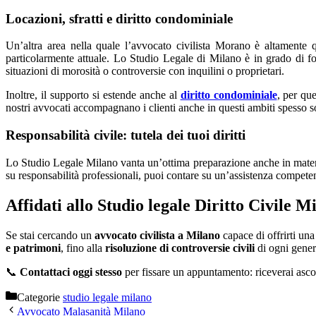
Locazioni, sfratti e diritto condominiale
Un’altra area nella quale l’avvocato civilista Morano è altamente q
particolarmente attuale. Lo Studio Legale di Milano è in grado di fo
situazioni di morosità o controversie con inquilini o proprietari.
Inoltre, il supporto si estende anche al
diritto condominiale
, per qu
nostri avvocati accompagnano i clienti anche in questi ambiti spesso so
Responsabilità civile: tutela dei tuoi diritti
Lo Studio Legale Milano vanta un’ottima preparazione anche in mate
su responsabilità professionali, puoi contare su un’assistenza competen
Affidati allo Studio legale Diritto Civile M
Se stai cercando un
avvocato civilista a Milano
capace di offrirti una
e patrimoni
, fino alla
risoluzione di controversie civili
di ogni genere
📞
Contattaci oggi stesso
per fissare un appuntamento: riceverai ascolt
Categorie
studio legale milano
Avvocato Malasanità Milano