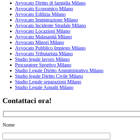
Avvocato Diritto di famiglia Milano
Avvocato Economico Milano
Avvocato Edilizia Milano
Avvocato Immigrazione Milano
Avvocato Incidente Stradale Milano
Avvocato Locazioni Milano
Avvocato Malasanità Milano
Avvocato Minori Milano
Avvocato Pubblico Impiego Milano
Avvocato Tributarista Milano
Studio legale lavoro Milano
Procuratore Sportivo Milano
Studio Legale Diritto Amministrativo Milano
Studio legale Diritto Civile Milano
Studio Legale separazioni Milano
Studio Legale Appalti Milano
Contattaci ora!
Nome