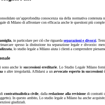
 consolidato un’approfondita conoscenza sia della normativa contenuta 
Legale di Milano di affrontare con efficacia anche le questioni più compl
famiglia
, in particolare per ciò che riguarda
separazioni e divorzi
. Tem
a rimarcare spesso la distinzione tra separazione legale e divorzio: me
alizzata
, lo studio legale a Milano aiuta i clienti a comprendere piename
ionale
ci sono anche le
successioni ereditarie
. Lo Studio Legale Milano fornisc
ma
o altre irregolarità. Affidarsi a un
avvocato esperto in successioni
è
 di
contrattualistica civile
, dalla
redazione alla revisione
di contratti 
, oggetto). In questo ambito, Lo studio legale a Milano ha anche acquisit
enziosi giudiziali.