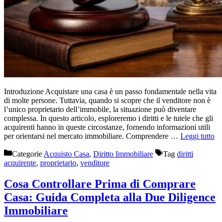
Introduzione Acquistare una casa è un passo fondamentale nella vita
di molte persone. Tuttavia, quando si scopre che il venditore non è
l’unico proprietario dell’immobile, la situazione può diventare
complessa. In questo articolo, esploreremo i diritti e le tutele che gli
acquirenti hanno in queste circostanze, fornendo informazioni utili
per orientarsi nel mercato immobiliare. Comprendere …
Leggi tutto
Categorie
Acquisto Casa
,
Diritto Immobiliare
Tag
diritti
acquirente
,
proprietario
,
venditore
Cosa Controllare Prima di Comprare
Casa: Guida Completa alla Due Diligence
Immobiliare