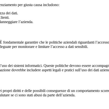
cenziamento per giusta causa includono:
zza dei dati.
lienti.
 danneggiare l’azienda.
È fondamentale garantire che le politiche aziendali riguardanti l’accesso 
eguate per monitorare e limitare l’accesso a dati sensibili.
 all’uso dei sistemi informatici. Queste politiche devono essere accompa
zione dovrebbe includere aspetti legali e pratici sull’uso dei dati azie
i propri diritti e delle possibili conseguenze di un comportamento scorre
alutare se ci sono stati abusi da parte dell’azienda.