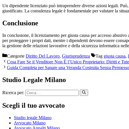
Un dipendente licenziato può intraprendere diverse azioni legali. Può,
giustificato. La consulenza legale è fondamentale per valutare la situa
Conclusione
In conclusione, il licenziamento per giusta causa per accesso abusivo a
per proteggere i propri dati, mentre i dipendenti devono essere consap
la gestione delle relazioni lavorative e della sicurezza informatica nell
Categorie
Diritto Del Lavoro
,
Giurisprudenza
Tag
giusta causa
,
Cosa Fare Se il Venditore Non È l’Unico Proprietario: Diritti e Tut
Guida Completa per Sanare una Veranda Costruita Senza Permess
Studio Legale Milano
Ricerca per:
Scegli il tuo avvocato
Studio legale Milano
Avvocato Milano
Avvocato Appalti Milano