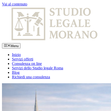
Vai al contenuto
Menu
Inizio
Servizi offerti
Consulenza on line
Servizi dello Studio legale Roma
Blog
Richiedi una consulenza