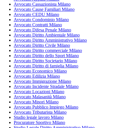
Avvocato Cassazionista Milano
Avvocato Cause Familiari Milano
Avvocato CEDU Milano
Avvocato Condominio Milano
Avvocato Contratti Milano
Avvocato Difesa Penale Milano
Avvocato Diritto Ambientale Milano
Avvocato Diritto Amministrativo Milano
Avvocato Diritto Civile Milano
Avvocato Diritto commerciale Milano
Avvocato Diritto dello Sport Milano
Avvocato Diritto Societario Milano
Avvocato Diritto di famiglia Milano
Avvocato Economico Milano
Avvocato Edilizia Milano
Avvocato Immigrazione Milano
Avvocato Incidente Stradale Milano
Avvocato Locazioni Milano
Avvocato Malasanità Milano
Avvocato Minori Milano
Avvocato Pubblico Impiego Milano
Avvocato Tributarista Milano
Studio legale lavoro Milano
Procuratore Sportivo Milano
Studio Legale Diritto Amministrativo Milano