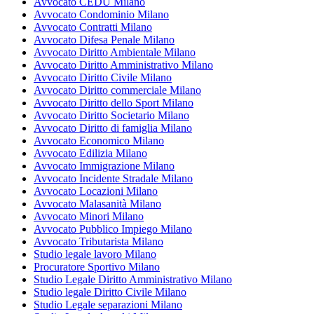
Avvocato CEDU Milano
Avvocato Condominio Milano
Avvocato Contratti Milano
Avvocato Difesa Penale Milano
Avvocato Diritto Ambientale Milano
Avvocato Diritto Amministrativo Milano
Avvocato Diritto Civile Milano
Avvocato Diritto commerciale Milano
Avvocato Diritto dello Sport Milano
Avvocato Diritto Societario Milano
Avvocato Diritto di famiglia Milano
Avvocato Economico Milano
Avvocato Edilizia Milano
Avvocato Immigrazione Milano
Avvocato Incidente Stradale Milano
Avvocato Locazioni Milano
Avvocato Malasanità Milano
Avvocato Minori Milano
Avvocato Pubblico Impiego Milano
Avvocato Tributarista Milano
Studio legale lavoro Milano
Procuratore Sportivo Milano
Studio Legale Diritto Amministrativo Milano
Studio legale Diritto Civile Milano
Studio Legale separazioni Milano