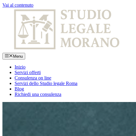
Vai al contenuto
Menu
Inizio
Servizi offerti
Consulenza on line
Servizi dello Studio legale Roma
Blog
Richiedi una consulenza