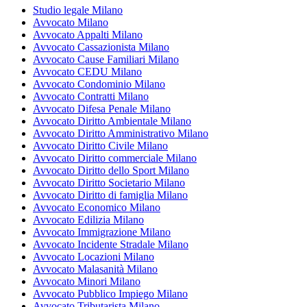
Studio legale Milano
Avvocato Milano
Avvocato Appalti Milano
Avvocato Cassazionista Milano
Avvocato Cause Familiari Milano
Avvocato CEDU Milano
Avvocato Condominio Milano
Avvocato Contratti Milano
Avvocato Difesa Penale Milano
Avvocato Diritto Ambientale Milano
Avvocato Diritto Amministrativo Milano
Avvocato Diritto Civile Milano
Avvocato Diritto commerciale Milano
Avvocato Diritto dello Sport Milano
Avvocato Diritto Societario Milano
Avvocato Diritto di famiglia Milano
Avvocato Economico Milano
Avvocato Edilizia Milano
Avvocato Immigrazione Milano
Avvocato Incidente Stradale Milano
Avvocato Locazioni Milano
Avvocato Malasanità Milano
Avvocato Minori Milano
Avvocato Pubblico Impiego Milano
Avvocato Tributarista Milano