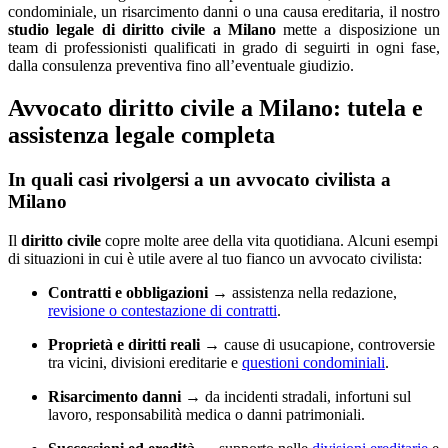
condominiale, un risarcimento danni o una causa ereditaria, il nostro
studio legale di diritto civile a Milano
mette a disposizione un
team di professionisti qualificati in grado di seguirti in ogni fase,
dalla consulenza preventiva fino all’eventuale giudizio.
Avvocato diritto civile a Milano: tutela e
assistenza legale completa
In quali casi rivolgersi a un avvocato civilista a
Milano
Il
diritto civile
copre molte aree della vita quotidiana. Alcuni esempi
di situazioni in cui è utile avere al tuo fianco un avvocato civilista:
Contratti e obbligazioni
→ assistenza nella redazione,
revisione o contestazione di contratti
.
Proprietà e diritti reali
→ cause di usucapione, controversie
tra vicini, divisioni ereditarie e
questioni condominiali
.
Risarcimento danni
→ da incidenti stradali, infortuni sul
lavoro, responsabilità medica o danni patrimoniali.