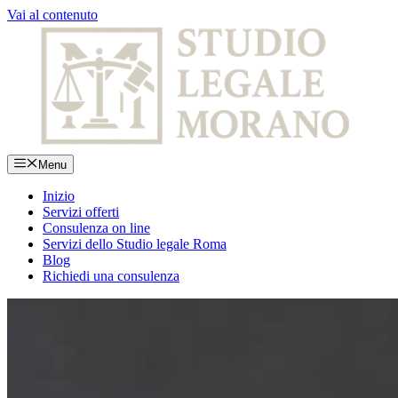
Vai al contenuto
Menu
Inizio
Servizi offerti
Consulenza on line
Servizi dello Studio legale Roma
Blog
Richiedi una consulenza