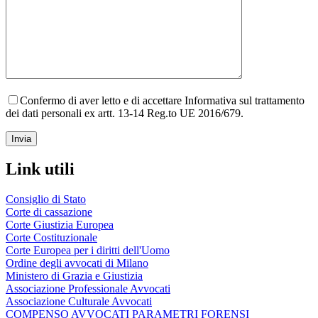
Confermo di aver letto e di accettare Informativa sul trattamento
dei dati personali ex artt. 13-14 Reg.to UE 2016/679.
Link utili
Consiglio di Stato
Corte di cassazione
Corte Giustizia Europea
Corte Costituzionale
Corte Europea per i diritti dell'Uomo
Ordine degli avvocati di Milano
Ministero di Grazia e Giustizia
Associazione Professionale Avvocati
Associazione Culturale Avvocati
COMPENSO AVVOCATI PARAMETRI FORENSI