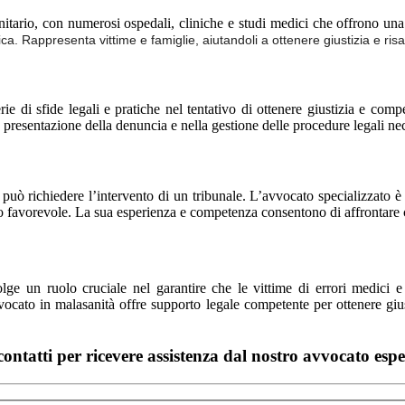
sanitario, con numerosi ospedali, cliniche e studi medici che offrono u
ica. Rappresenta vittime e famiglie, aiutandoli a ottenere giustizia e ris
rie di sfide legali e pratiche nel tentativo di ottenere giustizia e co
la presentazione della denuncia e nella gestione delle procedure legali n
à può richiedere l’intervento di un tribunale. L’avvocato specializzato è 
ltato favorevole. La sua esperienza e competenza consentono di affrontare
lge un ruolo cruciale nel garantire che le vittime di errori medici 
vvocato in malasanità offre supporto legale competente per ottenere giu
ontatti per ricevere assistenza dal nostro avvocato esp