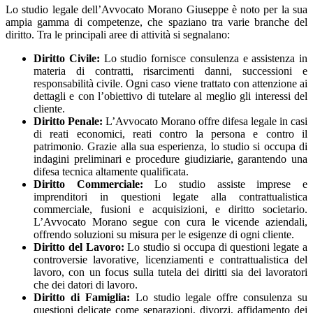
Lo studio legale dell’Avvocato Morano Giuseppe è noto per la sua
ampia gamma di competenze, che spaziano tra varie branche del
diritto. Tra le principali aree di attività si segnalano:
Diritto Civile:
Lo studio fornisce consulenza e assistenza in
materia di contratti, risarcimenti danni, successioni e
responsabilità civile. Ogni caso viene trattato con attenzione ai
dettagli e con l’obiettivo di tutelare al meglio gli interessi del
cliente.
Diritto Penale:
L’Avvocato Morano offre difesa legale in casi
di reati economici, reati contro la persona e contro il
patrimonio. Grazie alla sua esperienza, lo studio si occupa di
indagini preliminari e procedure giudiziarie, garantendo una
difesa tecnica altamente qualificata.
Diritto Commerciale:
Lo studio assiste imprese e
imprenditori in questioni legate alla contrattualistica
commerciale, fusioni e acquisizioni, e diritto societario.
L’Avvocato Morano segue con cura le vicende aziendali,
offrendo soluzioni su misura per le esigenze di ogni cliente.
Diritto del Lavoro:
Lo studio si occupa di questioni legate a
controversie lavorative, licenziamenti e contrattualistica del
lavoro, con un focus sulla tutela dei diritti sia dei lavoratori
che dei datori di lavoro.
Diritto di Famiglia:
Lo studio legale offre consulenza su
questioni delicate come separazioni, divorzi, affidamento dei