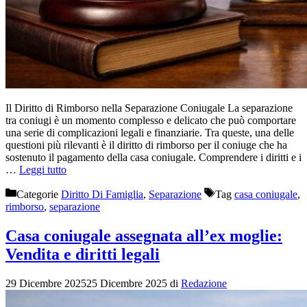
Il Diritto di Rimborso nella Separazione Coniugale La separazione
tra coniugi è un momento complesso e delicato che può comportare
una serie di complicazioni legali e finanziarie. Tra queste, una delle
questioni più rilevanti è il diritto di rimborso per il coniuge che ha
sostenuto il pagamento della casa coniugale. Comprendere i diritti e i
…
Leggi tutto
Categorie
Diritto Di Famiglia
,
Separazione
Tag
casa coniugale
,
rimborso
,
separazione
Casa coniugale assegnata all’ex moglie:
Vendita e diritti legali
29 Dicembre 2025
25 Dicembre 2025
di
Redazione