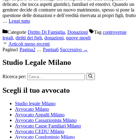
delicato, che tocca aspetti giuridici, familiari ed emotivi. Quando un
genitore decide di contrarre un nuovo matrimonio, spesso si pone la
questione delle donazioni e dell’eredità riservata ai propri figli, frutto
…
Leggi tutto
Categorie
Diritto Di Famiglia
,
Donazioni
Tag
controversie
legali
,
diritti dei figli
,
donazioni
,
nuove mogli
Articoli meno recenti
Pagina
1
Pagina
2
…
Pagina
6
Successivo
→
Studio Legale Milano
Ricerca per:
Scegli il tuo avvocato
Studio legale Milano
Avvocato Milano
Avvocato Appalti Milano
Avvocato Cassazionista Milano
Avvocato Cause Familiari Milano
Avvocato CEDU Milano
Avvocato Condominio Milano