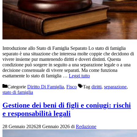
Introduzione allo Stato di Famiglia Separato Lo stato di famiglia
separato è una situazione che interessa molte coppie che decidono di
vivere insieme pur mantenendo diritti e doveri distinti. Questa
condizione può sorgere in seguito a una separazione legale o a una
decisione consensuale di vivere separati. Ma come funziona
esattamente lo stato di famiglia …
Leggi tutto
Categorie
Diritto Di Famiglia
,
Fisco
Tag
diritti
,
separazione
,
stato di famiglia
Gestione dei beni di figli e coniugi: rischi
e responsabilità legali
28 Gennaio 2026
28 Gennaio 2026
di
Redazione