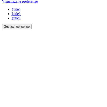
Visualizza le preferenze
{title}
{title}
{title}
Gestisci consenso