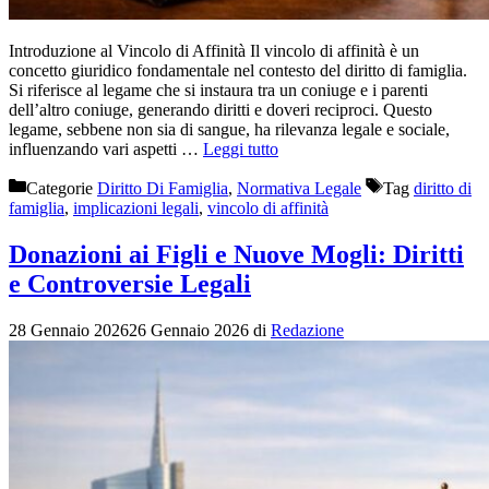
Introduzione al Vincolo di Affinità Il vincolo di affinità è un
concetto giuridico fondamentale nel contesto del diritto di famiglia.
Si riferisce al legame che si instaura tra un coniuge e i parenti
dell’altro coniuge, generando diritti e doveri reciproci. Questo
legame, sebbene non sia di sangue, ha rilevanza legale e sociale,
influenzando vari aspetti …
Leggi tutto
Categorie
Diritto Di Famiglia
,
Normativa Legale
Tag
diritto di
famiglia
,
implicazioni legali
,
vincolo di affinità
Donazioni ai Figli e Nuove Mogli: Diritti
e Controversie Legali
28 Gennaio 2026
26 Gennaio 2026
di
Redazione