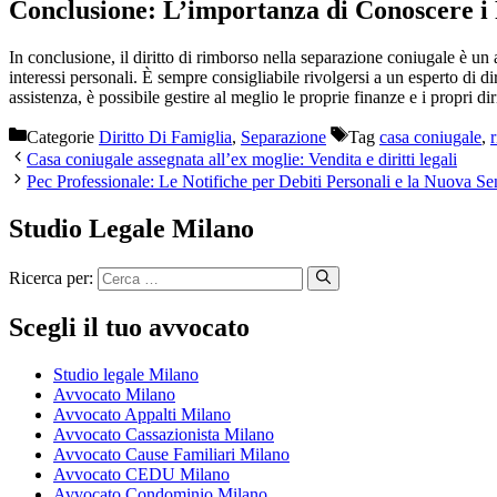
Conclusione: L’importanza di Conoscere i 
In conclusione, il diritto di rimborso nella separazione coniugale è un 
interessi personali. È sempre consigliabile rivolgersi a un esperto di 
assistenza, è possibile gestire al meglio le proprie finanze e i propri diri
Categorie
Diritto Di Famiglia
,
Separazione
Tag
casa coniugale
,
Casa coniugale assegnata all’ex moglie: Vendita e diritti legali
Pec Professionale: Le Notifiche per Debiti Personali e la Nuova Se
Studio Legale Milano
Ricerca per:
Scegli il tuo avvocato
Studio legale Milano
Avvocato Milano
Avvocato Appalti Milano
Avvocato Cassazionista Milano
Avvocato Cause Familiari Milano
Avvocato CEDU Milano
Avvocato Condominio Milano