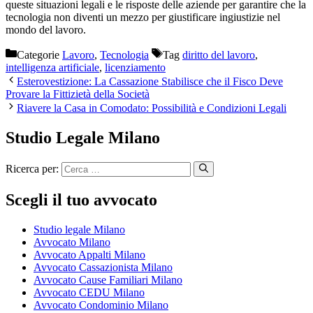
queste situazioni legali e le risposte delle aziende per garantire che la
tecnologia non diventi un mezzo per giustificare ingiustizie nel
mondo del lavoro.
Categorie
Lavoro
,
Tecnologia
Tag
diritto del lavoro
,
intelligenza artificiale
,
licenziamento
Esterovestizione: La Cassazione Stabilisce che il Fisco Deve
Provare la Fittizietà della Società
Riavere la Casa in Comodato: Possibilità e Condizioni Legali
Studio Legale Milano
Ricerca per:
Scegli il tuo avvocato
Studio legale Milano
Avvocato Milano
Avvocato Appalti Milano
Avvocato Cassazionista Milano
Avvocato Cause Familiari Milano
Avvocato CEDU Milano
Avvocato Condominio Milano