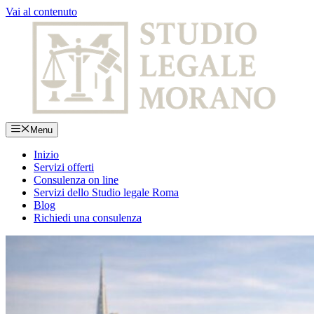
Vai al contenuto
Menu
Inizio
Servizi offerti
Consulenza on line
Servizi dello Studio legale Roma
Blog
Richiedi una consulenza