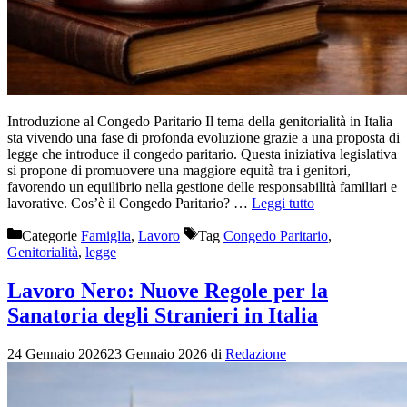
Introduzione al Congedo Paritario Il tema della genitorialità in Italia
sta vivendo una fase di profonda evoluzione grazie a una proposta di
legge che introduce il congedo paritario. Questa iniziativa legislativa
si propone di promuovere una maggiore equità tra i genitori,
favorendo un equilibrio nella gestione delle responsabilità familiari e
lavorative. Cos’è il Congedo Paritario? …
Leggi tutto
Categorie
Famiglia
,
Lavoro
Tag
Congedo Paritario
,
Genitorialità
,
legge
Lavoro Nero: Nuove Regole per la
Sanatoria degli Stranieri in Italia
24 Gennaio 2026
23 Gennaio 2026
di
Redazione