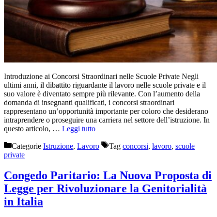
Introduzione ai Concorsi Straordinari nelle Scuole Private Negli
ultimi anni, il dibattito riguardante il lavoro nelle scuole private e il
suo valore è diventato sempre più rilevante. Con l’aumento della
domanda di insegnanti qualificati, i concorsi straordinari
rappresentano un’opportunità importante per coloro che desiderano
intraprendere o proseguire una carriera nel settore dell’istruzione. In
questo articolo, …
Leggi tutto
Categorie
Istruzione
,
Lavoro
Tag
concorsi
,
lavoro
,
scuole
private
Congedo Paritario: La Nuova Proposta di
Legge per Rivoluzionare la Genitorialità
in Italia