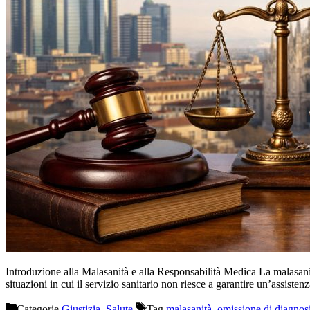
Introduzione alla Malasanità e alla Responsabilità Medica La malasanità è
situazioni in cui il servizio sanitario non riesce a garantire un’assiste
Categorie
Giustizia
,
Salute
Tag
malasanità
,
omissione di diagnos