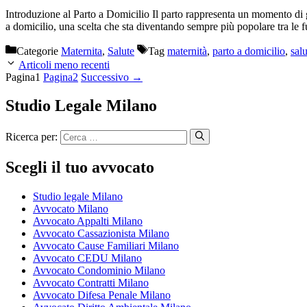
Introduzione al Parto a Domicilio Il parto rappresenta un momento di gr
a domicilio, una scelta che sta diventando sempre più popolare tra 
Categorie
Maternita
,
Salute
Tag
maternità
,
parto a domicilio
,
salu
Articoli meno recenti
Pagina
1
Pagina
2
Successivo
→
Studio Legale Milano
Ricerca per:
Scegli il tuo avvocato
Studio legale Milano
Avvocato Milano
Avvocato Appalti Milano
Avvocato Cassazionista Milano
Avvocato Cause Familiari Milano
Avvocato CEDU Milano
Avvocato Condominio Milano
Avvocato Contratti Milano
Avvocato Difesa Penale Milano