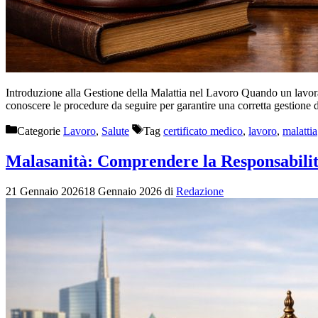
Introduzione alla Gestione della Malattia nel Lavoro Quando un lavorato
conoscere le procedure da seguire per garantire una corretta gestione d
Categorie
Lavoro
,
Salute
Tag
certificato medico
,
lavoro
,
malattia
Malasanità: Comprendere la Responsabilit
21 Gennaio 2026
18 Gennaio 2026
di
Redazione