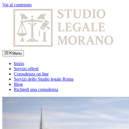
Vai al contenuto
Menu
Inizio
Servizi offerti
Consulenza on line
Servizi dello Studio legale Roma
Blog
Richiedi una consulenza