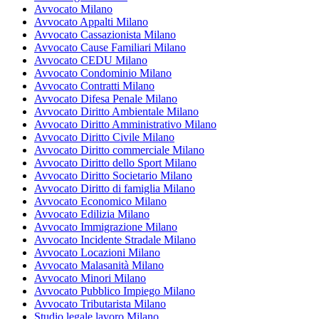
Avvocato Milano
Avvocato Appalti Milano
Avvocato Cassazionista Milano
Avvocato Cause Familiari Milano
Avvocato CEDU Milano
Avvocato Condominio Milano
Avvocato Contratti Milano
Avvocato Difesa Penale Milano
Avvocato Diritto Ambientale Milano
Avvocato Diritto Amministrativo Milano
Avvocato Diritto Civile Milano
Avvocato Diritto commerciale Milano
Avvocato Diritto dello Sport Milano
Avvocato Diritto Societario Milano
Avvocato Diritto di famiglia Milano
Avvocato Economico Milano
Avvocato Edilizia Milano
Avvocato Immigrazione Milano
Avvocato Incidente Stradale Milano
Avvocato Locazioni Milano
Avvocato Malasanità Milano
Avvocato Minori Milano
Avvocato Pubblico Impiego Milano
Avvocato Tributarista Milano
Studio legale lavoro Milano