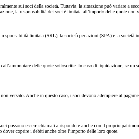
lmente sui soci della società. Tuttavia, la situazione può variare a seco
azione, la responsabilità dei soci è limitata all’importo delle quote non v
tà a responsabilità limitata (SRL), la società per azioni (SPA) e la socie
no all’ammontare delle quote sottoscritte. In caso di liquidazione, se un
to e non versato. Anche in questo caso, i soci devono adempiere al pagame
 i soci possono essere chiamati a rispondere anche con il proprio patrimoni
dover coprire i debiti anche oltre l’importo delle loro quote.