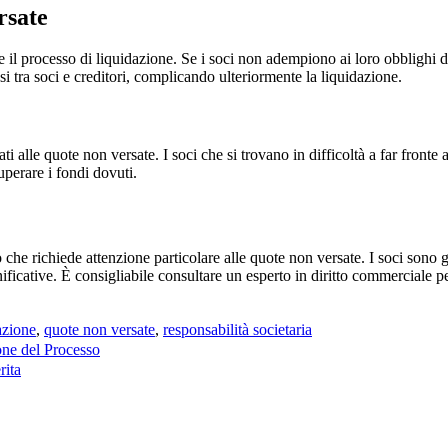
rsate
 il processo di liquidazione. Se i soci non adempiono ai loro obblighi d
i tra soci e creditori, complicando ulteriormente la liquidazione.
i alle quote non versate. I soci che si trovano in difficoltà a far fronte
uperare i fondi dovuti.
che richiede attenzione particolare alle quote non versate. I soci sono 
ficative. È consigliabile consultare un esperto in diritto commerciale p
azione
,
quote non versate
,
responsabilità societaria
one del Processo
rita