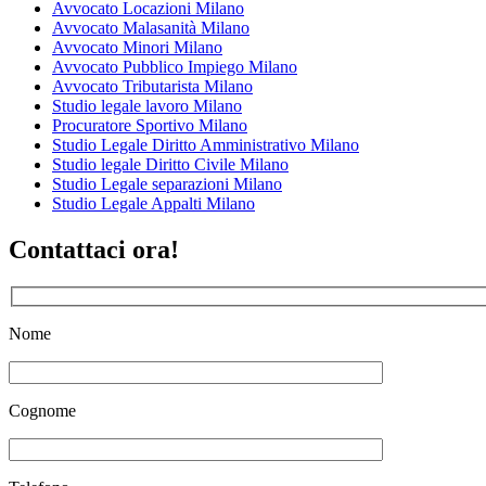
Avvocato Locazioni Milano
Avvocato Malasanità Milano
Avvocato Minori Milano
Avvocato Pubblico Impiego Milano
Avvocato Tributarista Milano
Studio legale lavoro Milano
Procuratore Sportivo Milano
Studio Legale Diritto Amministrativo Milano
Studio legale Diritto Civile Milano
Studio Legale separazioni Milano
Studio Legale Appalti Milano
Contattaci ora!
Nome
Cognome