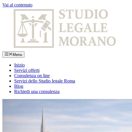
Vai al contenuto
Menu
Inizio
Servizi offerti
Consulenza on line
Servizi dello Studio legale Roma
Blog
Richiedi una consulenza