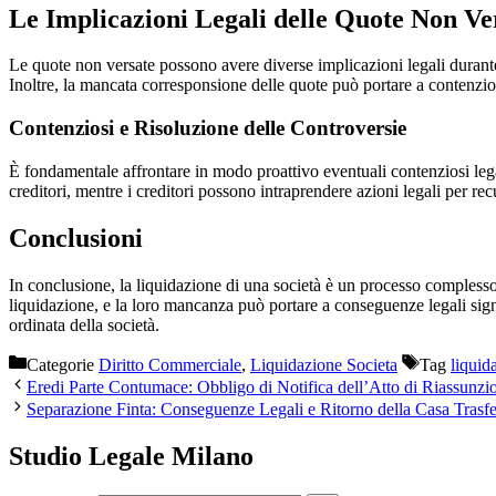
Le Implicazioni Legali delle Quote Non Ve
Le quote non versate possono avere diverse implicazioni legali durante
Inoltre, la mancata corresponsione delle quote può portare a contenzios
Contenziosi e Risoluzione delle Controversie
È fondamentale affrontare in modo proattivo eventuali contenziosi legat
creditori, mentre i creditori possono intraprendere azioni legali per rec
Conclusioni
In conclusione, la liquidazione di una società è un processo complesso 
liquidazione, e la loro mancanza può portare a conseguenze legali signi
ordinata della società.
Categorie
Diritto Commerciale
,
Liquidazione Societa
Tag
liquid
Eredi Parte Contumace: Obbligo di Notifica dell’Atto di Riassunzi
Separazione Finta: Conseguenze Legali e Ritorno della Casa Trasfe
Studio Legale Milano