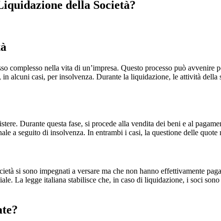
Liquidazione della Società?
tà
o complesso nella vita di un’impresa. Questo processo può avvenire per d
o, in alcuni casi, per insolvenza. Durante la liquidazione, le attività del
sistere. Durante questa fase, si procede alla vendita dei beni e al pagam
unale a seguito di insolvenza. In entrambi i casi, la questione delle qu
società si sono impegnati a versare ma che non hanno effettivamente pag
ciale. La legge italiana stabilisce che, in caso di liquidazione, i soci son
ate?