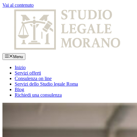
Vai al contenuto
Menu
Inizio
Servizi offerti
Consulenza on line
Servizi dello Studio legale Roma
Blog
Richiedi una consulenza