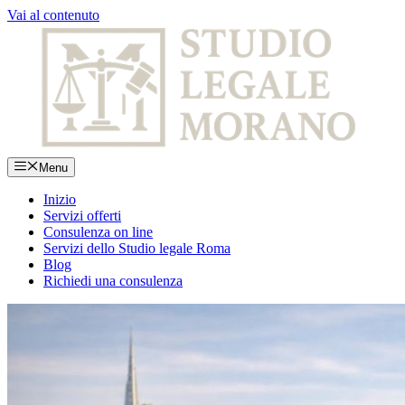
Vai al contenuto
Menu
Inizio
Servizi offerti
Consulenza on line
Servizi dello Studio legale Roma
Blog
Richiedi una consulenza