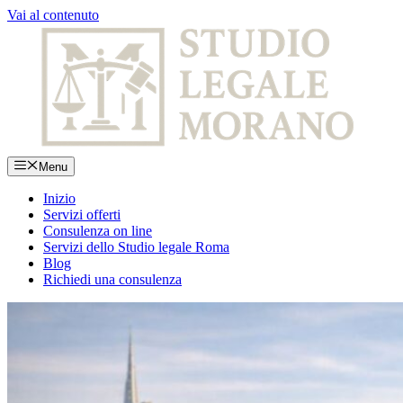
Vai al contenuto
Menu
Inizio
Servizi offerti
Consulenza on line
Servizi dello Studio legale Roma
Blog
Richiedi una consulenza