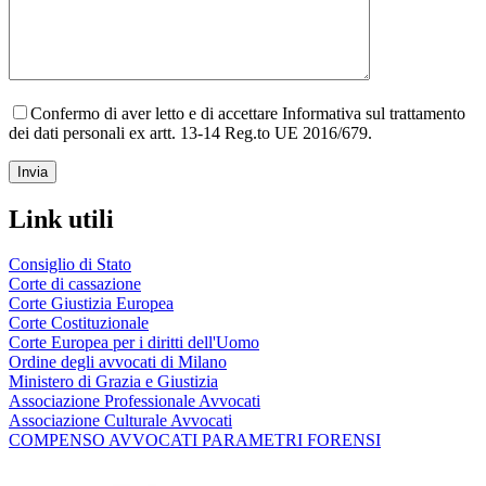
Confermo di aver letto e di accettare Informativa sul trattamento
dei dati personali ex artt. 13-14 Reg.to UE 2016/679.
Link utili
Consiglio di Stato
Corte di cassazione
Corte Giustizia Europea
Corte Costituzionale
Corte Europea per i diritti dell'Uomo
Ordine degli avvocati di Milano
Ministero di Grazia e Giustizia
Associazione Professionale Avvocati
Associazione Culturale Avvocati
COMPENSO AVVOCATI PARAMETRI FORENSI