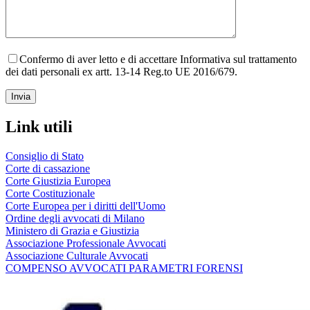
Confermo di aver letto e di accettare Informativa sul trattamento
dei dati personali ex artt. 13-14 Reg.to UE 2016/679.
Link utili
Consiglio di Stato
Corte di cassazione
Corte Giustizia Europea
Corte Costituzionale
Corte Europea per i diritti dell'Uomo
Ordine degli avvocati di Milano
Ministero di Grazia e Giustizia
Associazione Professionale Avvocati
Associazione Culturale Avvocati
COMPENSO AVVOCATI PARAMETRI FORENSI