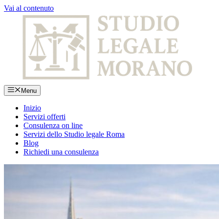
Vai al contenuto
Menu
Inizio
Servizi offerti
Consulenza on line
Servizi dello Studio legale Roma
Blog
Richiedi una consulenza