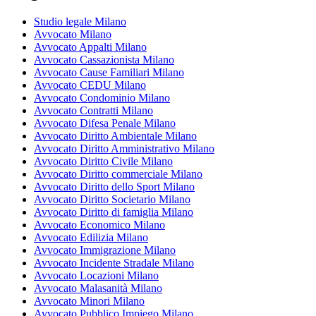
Studio legale Milano
Avvocato Milano
Avvocato Appalti Milano
Avvocato Cassazionista Milano
Avvocato Cause Familiari Milano
Avvocato CEDU Milano
Avvocato Condominio Milano
Avvocato Contratti Milano
Avvocato Difesa Penale Milano
Avvocato Diritto Ambientale Milano
Avvocato Diritto Amministrativo Milano
Avvocato Diritto Civile Milano
Avvocato Diritto commerciale Milano
Avvocato Diritto dello Sport Milano
Avvocato Diritto Societario Milano
Avvocato Diritto di famiglia Milano
Avvocato Economico Milano
Avvocato Edilizia Milano
Avvocato Immigrazione Milano
Avvocato Incidente Stradale Milano
Avvocato Locazioni Milano
Avvocato Malasanità Milano
Avvocato Minori Milano
Avvocato Pubblico Impiego Milano