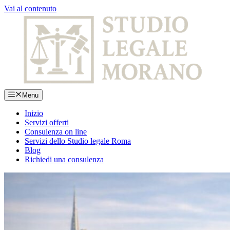
Vai al contenuto
Menu
Inizio
Servizi offerti
Consulenza on line
Servizi dello Studio legale Roma
Blog
Richiedi una consulenza