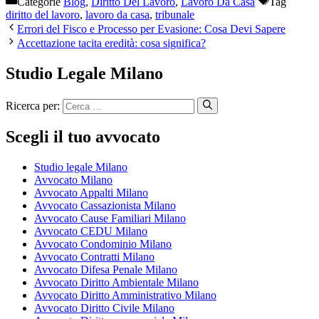
Categorie
Blog
,
Diritto Del Lavoro
,
Lavoro Da Casa
Tag
diritto del lavoro
,
lavoro da casa
,
tribunale
Errori del Fisco e Processo per Evasione: Cosa Devi Sapere
Accettazione tacita eredità: cosa significa?
Studio Legale Milano
Ricerca per:
Scegli il tuo avvocato
Studio legale Milano
Avvocato Milano
Avvocato Appalti Milano
Avvocato Cassazionista Milano
Avvocato Cause Familiari Milano
Avvocato CEDU Milano
Avvocato Condominio Milano
Avvocato Contratti Milano
Avvocato Difesa Penale Milano
Avvocato Diritto Ambientale Milano
Avvocato Diritto Amministrativo Milano
Avvocato Diritto Civile Milano