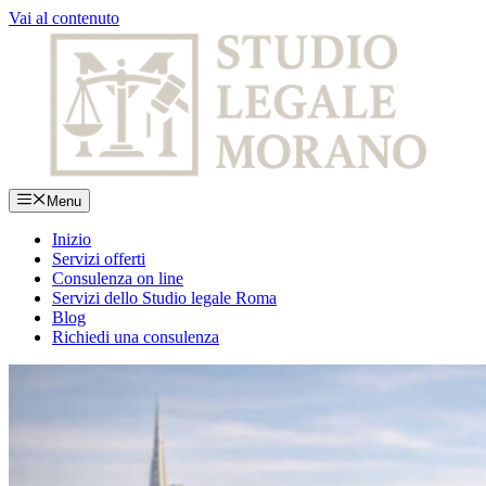
Vai al contenuto
Menu
Inizio
Servizi offerti
Consulenza on line
Servizi dello Studio legale Roma
Blog
Richiedi una consulenza