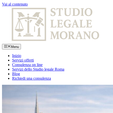
Vai al contenuto
Menu
Inizio
Servizi offerti
Consulenza on line
Servizi dello Studio legale Roma
Blog
Richiedi una consulenza