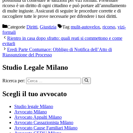
possibilità di contestare le sanzioni per vizi formali. Presentare
ricorso è un diritto di ogni cittadino e può portare all’annullamento
di multe ingiuste. Assicurati di seguire le procedure corrette e di
raccogliere tutte le prove necessarie per difendere i tuoi diritti.
Categorie
Diritti
,
Giustizia
Tag
mulit-autovelox
,
ricorso
,
vizi-
formali
Rientro in casa dopo sfratto: quali reati si commettono e come
evitarli
Eredi Parte Contumace: Obbligo di Notifica dell’Atto di
Riassunzione del Processo
Studio Legale Milano
Ricerca per:
Scegli il tuo avvocato
Studio legale Milano
Avvocato Milano
Avvocato Appalti Milano
Avvocato Cassazionista Milano
Avvocato Cause Familiari Milano