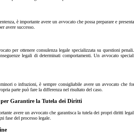
la sentenza, è importante avere un avvocato che possa preparare e present
per avere successo.
ocato per ottenere consulenza legale specializzata su questioni penali. 
conseguenze legali di determinati comportamenti. Un avvocato speciali
i minori o infrazioni, è sempre consigliabile avere un avvocato che fo
ria parte può fare la differenza nel risultato del caso.
er Garantire la Tutela dei Diritti
tante avere un avvocato che garantisca la tutela dei propri diritti lega
gni fase del processo legale.
ine