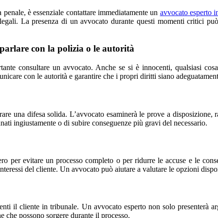
usa penale, è essenziale contattare immediatamente un
avvocato esperto in
i legali. La presenza di un avvocato durante questi momenti critici può 
rlare con la polizia o le autorità
rtante consultare un avvocato. Anche se si è innocenti, qualsiasi cosa 
icare con le autorità e garantire che i propri diritti siano adeguatamente
rare una difesa solida. L’avvocato esaminerà le prove a disposizione, r
nnati ingiustamente o di subire conseguenze più gravi del necessario.
tero per evitare un processo completo o per ridurre le accuse e le con
nteressi del cliente. Un avvocato può aiutare a valutare le opzioni disponi
nti il cliente in tribunale. Un avvocato esperto non solo presenterà arg
che che possono sorgere durante il processo.