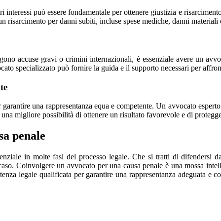
pri interessi può essere fondamentale per ottenere giustizia e risarcime
e un risarcimento per danni subiti, incluse spese mediche, danni materiali
lgono accuse gravi o crimini internazionali, è essenziale avere un avvo
ato specializzato può fornire la guida e il supporto necessari per affro
te
 garantire una rappresentanza equa e competente. Un avvocato esperto c
a migliore possibilità di ottenere un risultato favorevole e di proteggere
sa penale
nziale in molte fasi del processo legale. Che si tratti di difendersi 
 caso. Coinvolgere un avvocato per una causa penale è una mossa intellige
stenza legale qualificata per garantire una rappresentanza adeguata e c