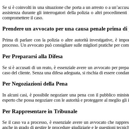
Se si è coinvolti in una situazione che porta a un arresto o a un’acc
assistenza durante gli interrogatori della polizia o altri procediment
compromettere il caso.
Prendere un avvocato per una causa penale prima di pa
Prima di parlare con la polizia o altre autorità investigative, è impo
processo. Un avvocato può consigliare sulle migliori pratiche per comun
Per Prepararsi alla Difesa
Se si è accusati di un reato, è essenziale avere un avvocato per prepa
caso del cliente. Senza una difesa adeguata, si rischia di essere conda
Per Negoziazioni della Pena
In alcuni casi, è possibile negoziare una pena con il pubblico minis
esperto che possa negoziare con le autorità e proteggere al meglio gli i
Per Rappresentare in Tribunale
Se il caso va a processo, è essenziale avere un avvocato che rapprese
anche in grado di gestire le procedure giudiziarie e le questioni tecni