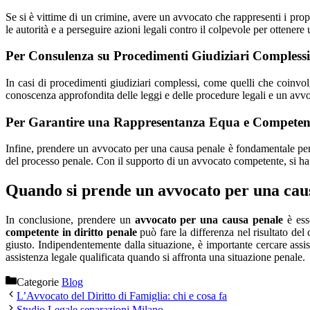
Se si è vittime di un crimine, avere un avvocato che rappresenti i pro
le autorità e a perseguire azioni legali contro il colpevole per ottener
Per Consulenza su Procedimenti Giudiziari Complessi
In casi di procedimenti giudiziari complessi, come quelli che coinvo
conoscenza approfondita delle leggi e delle procedure legali e un avvoc
Per Garantire una Rappresentanza Equa e Competen
Infine, prendere un avvocato per una causa penale è fondamentale per
del processo penale. Con il supporto di un avvocato competente, si ha un
Quando si prende un avvocato per una cau
In conclusione, prendere un
avvocato per una causa penale
è esse
competente in diritto penale
può fare la differenza nel risultato del
giusto. Indipendentemente dalla situazione, è importante cercare assi
assistenza legale qualificata quando si affronta una situazione penale.
Categorie
Blog
L’Avvocato del Diritto di Famiglia: chi e cosa fa
Studio Legale separazioni Milano