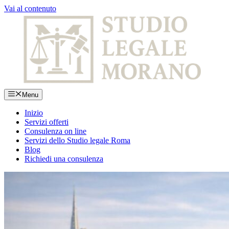
Vai al contenuto
Menu
Inizio
Servizi offerti
Consulenza on line
Servizi dello Studio legale Roma
Blog
Richiedi una consulenza