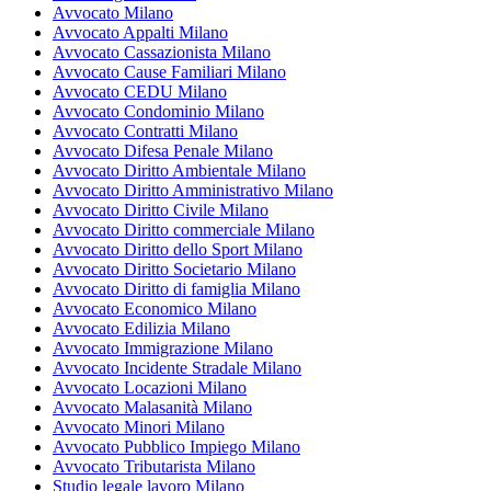
Avvocato Milano
Avvocato Appalti Milano
Avvocato Cassazionista Milano
Avvocato Cause Familiari Milano
Avvocato CEDU Milano
Avvocato Condominio Milano
Avvocato Contratti Milano
Avvocato Difesa Penale Milano
Avvocato Diritto Ambientale Milano
Avvocato Diritto Amministrativo Milano
Avvocato Diritto Civile Milano
Avvocato Diritto commerciale Milano
Avvocato Diritto dello Sport Milano
Avvocato Diritto Societario Milano
Avvocato Diritto di famiglia Milano
Avvocato Economico Milano
Avvocato Edilizia Milano
Avvocato Immigrazione Milano
Avvocato Incidente Stradale Milano
Avvocato Locazioni Milano
Avvocato Malasanità Milano
Avvocato Minori Milano
Avvocato Pubblico Impiego Milano
Avvocato Tributarista Milano
Studio legale lavoro Milano