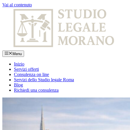
Vai al contenuto
Menu
Inizio
Servizi offerti
Consulenza on line
Servizi dello Studio legale Roma
Blog
Richiedi una consulenza