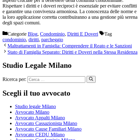
aspetto cruciale per il benessere della comunità condominiale.
Rispettare i diritti e i doveri reciproci è essenziale per evitare conflitti
e garantire una convivenza armoniosa. La conoscenza delle norme e
la loro applicazione corretta contribuiranno a una gestione più serena
degli spazi comuni.
Categorie
Blog
,
Condominio
,
Diritti E Doveri
Tag
condominio
,
diritti
,
parcheggio
Maltrattamenti in Famiglia: Comprendere il Reato e le Sanzioni
Stato di Famiglia Separato: Diritti e Doveri nella Stessa Residenza
Studio Legale Milano
Ricerca per:
Scegli il tuo avvocato
Studio legale Milano
Avvocato Milano
Avvocato Appalti Milano
Avvocato Cassazionista Milano
Avvocato Cause Familiari Milano
Avvocato CEDU Milano