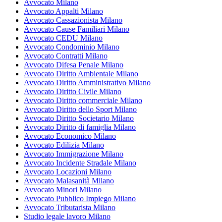
Avvocato Milano
Avvocato Appalti Milano
Avvocato Cassazionista Milano
Avvocato Cause Familiari Milano
Avvocato CEDU Milano
Avvocato Condominio Milano
Avvocato Contratti Milano
Avvocato Difesa Penale Milano
Avvocato Diritto Ambientale Milano
Avvocato Diritto Amministrativo Milano
Avvocato Diritto Civile Milano
Avvocato Diritto commerciale Milano
Avvocato Diritto dello Sport Milano
Avvocato Diritto Societario Milano
Avvocato Diritto di famiglia Milano
Avvocato Economico Milano
Avvocato Edilizia Milano
Avvocato Immigrazione Milano
Avvocato Incidente Stradale Milano
Avvocato Locazioni Milano
Avvocato Malasanità Milano
Avvocato Minori Milano
Avvocato Pubblico Impiego Milano
Avvocato Tributarista Milano
Studio legale lavoro Milano