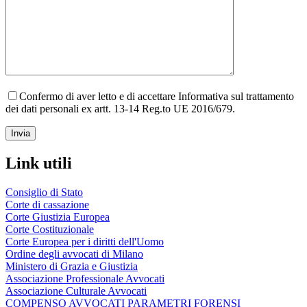
Confermo di aver letto e di accettare Informativa sul trattamento
dei dati personali ex artt. 13-14 Reg.to UE 2016/679.
Link utili
Consiglio di Stato
Corte di cassazione
Corte Giustizia Europea
Corte Costituzionale
Corte Europea per i diritti dell'Uomo
Ordine degli avvocati di Milano
Ministero di Grazia e Giustizia
Associazione Professionale Avvocati
Associazione Culturale Avvocati
COMPENSO AVVOCATI PARAMETRI FORENSI