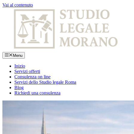
Vai al contenuto
Menu
Inizio
Servizi offerti
Consulenza on line
Servizi dello Studio legale Roma
Blog
Richiedi una consulenza