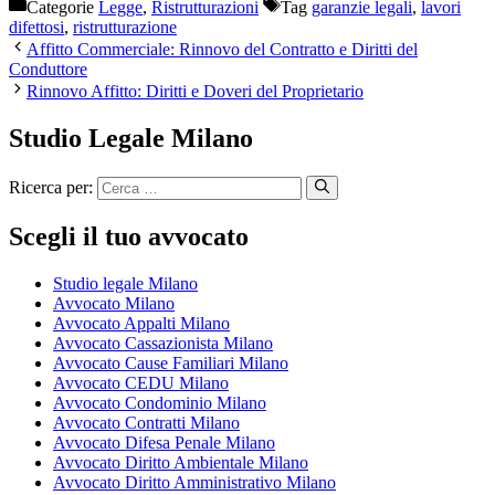
Categorie
Legge
,
Ristrutturazioni
Tag
garanzie legali
,
lavori
difettosi
,
ristrutturazione
Affitto Commerciale: Rinnovo del Contratto e Diritti del
Conduttore
Rinnovo Affitto: Diritti e Doveri del Proprietario
Studio Legale Milano
Ricerca per:
Scegli il tuo avvocato
Studio legale Milano
Avvocato Milano
Avvocato Appalti Milano
Avvocato Cassazionista Milano
Avvocato Cause Familiari Milano
Avvocato CEDU Milano
Avvocato Condominio Milano
Avvocato Contratti Milano
Avvocato Difesa Penale Milano
Avvocato Diritto Ambientale Milano
Avvocato Diritto Amministrativo Milano