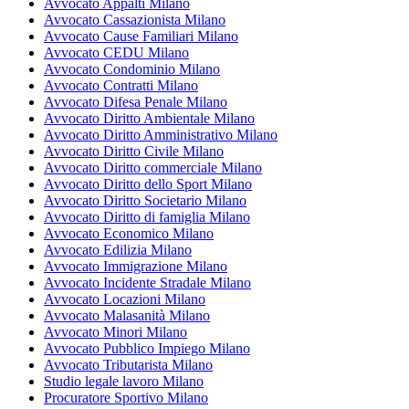
Avvocato Appalti Milano
Avvocato Cassazionista Milano
Avvocato Cause Familiari Milano
Avvocato CEDU Milano
Avvocato Condominio Milano
Avvocato Contratti Milano
Avvocato Difesa Penale Milano
Avvocato Diritto Ambientale Milano
Avvocato Diritto Amministrativo Milano
Avvocato Diritto Civile Milano
Avvocato Diritto commerciale Milano
Avvocato Diritto dello Sport Milano
Avvocato Diritto Societario Milano
Avvocato Diritto di famiglia Milano
Avvocato Economico Milano
Avvocato Edilizia Milano
Avvocato Immigrazione Milano
Avvocato Incidente Stradale Milano
Avvocato Locazioni Milano
Avvocato Malasanità Milano
Avvocato Minori Milano
Avvocato Pubblico Impiego Milano
Avvocato Tributarista Milano
Studio legale lavoro Milano
Procuratore Sportivo Milano