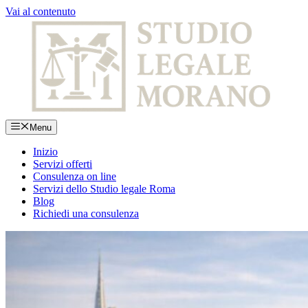
Vai al contenuto
Menu
Inizio
Servizi offerti
Consulenza on line
Servizi dello Studio legale Roma
Blog
Richiedi una consulenza