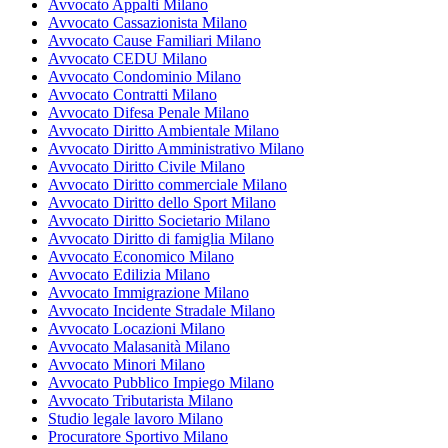
Avvocato Appalti Milano
Avvocato Cassazionista Milano
Avvocato Cause Familiari Milano
Avvocato CEDU Milano
Avvocato Condominio Milano
Avvocato Contratti Milano
Avvocato Difesa Penale Milano
Avvocato Diritto Ambientale Milano
Avvocato Diritto Amministrativo Milano
Avvocato Diritto Civile Milano
Avvocato Diritto commerciale Milano
Avvocato Diritto dello Sport Milano
Avvocato Diritto Societario Milano
Avvocato Diritto di famiglia Milano
Avvocato Economico Milano
Avvocato Edilizia Milano
Avvocato Immigrazione Milano
Avvocato Incidente Stradale Milano
Avvocato Locazioni Milano
Avvocato Malasanità Milano
Avvocato Minori Milano
Avvocato Pubblico Impiego Milano
Avvocato Tributarista Milano
Studio legale lavoro Milano
Procuratore Sportivo Milano