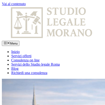
Vai al contenuto
Menu
Inizio
Servizi offerti
Consulenza on line
Servizi dello Studio legale Roma
Blog
Richiedi una consulenza