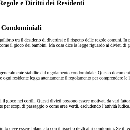
Regole e Diritti dei Residenti
li Condominiali
ibrio tra il desiderio di divertirsi e il rispetto delle regole comuni. In 
 come il gioco dei bambini. Ma cosa dice la legge riguardo ai divieti di gi
ono generalmente stabilite dal regolamento condominiale. Questo document
che ogni residente legga attentamente il regolamento per comprendere le li
l gioco nei cortili. Questi divieti possono essere motivati da vari fattori,
ente per scopi di passaggio o come aree verdi, escludendo l’attività ludica
ritto deve essere bilanciato con il rispetto degli altri condomini. Se il r