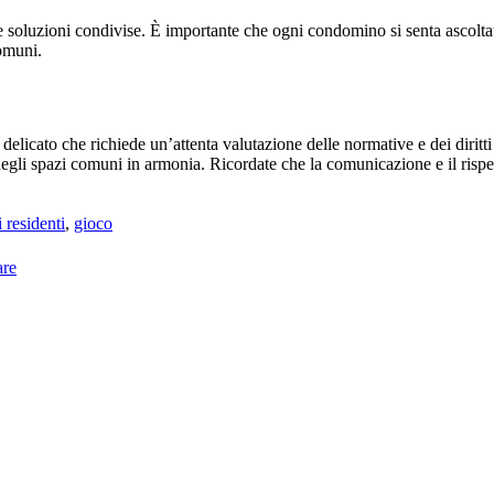
vare soluzioni condivise. È importante che ogni condomino si senta ascolt
comuni.
a delicato che richiede un’attenta valutazione delle normative e dei diri
 degli spazi comuni in armonia. Ricordate che la comunicazione e il rispe
i residenti
,
gioco
are