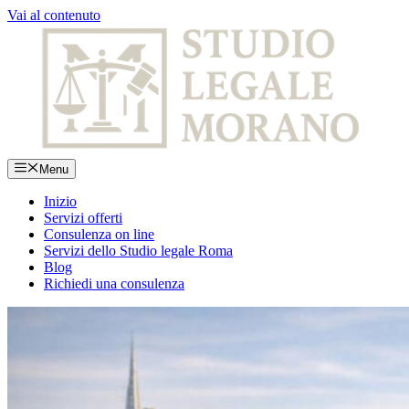
Vai al contenuto
Menu
Inizio
Servizi offerti
Consulenza on line
Servizi dello Studio legale Roma
Blog
Richiedi una consulenza