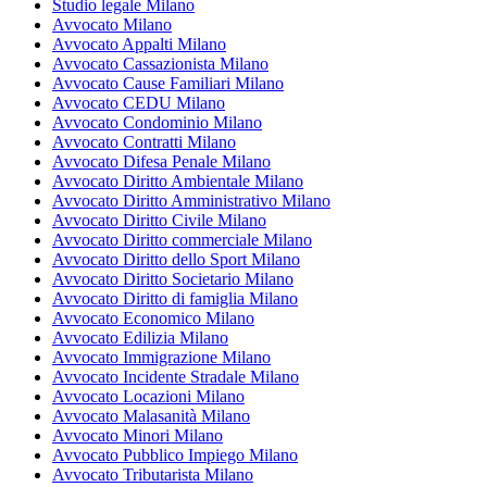
Studio legale Milano
Avvocato Milano
Avvocato Appalti Milano
Avvocato Cassazionista Milano
Avvocato Cause Familiari Milano
Avvocato CEDU Milano
Avvocato Condominio Milano
Avvocato Contratti Milano
Avvocato Difesa Penale Milano
Avvocato Diritto Ambientale Milano
Avvocato Diritto Amministrativo Milano
Avvocato Diritto Civile Milano
Avvocato Diritto commerciale Milano
Avvocato Diritto dello Sport Milano
Avvocato Diritto Societario Milano
Avvocato Diritto di famiglia Milano
Avvocato Economico Milano
Avvocato Edilizia Milano
Avvocato Immigrazione Milano
Avvocato Incidente Stradale Milano
Avvocato Locazioni Milano
Avvocato Malasanità Milano
Avvocato Minori Milano
Avvocato Pubblico Impiego Milano
Avvocato Tributarista Milano