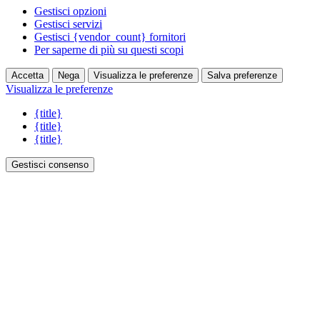
Gestisci opzioni
Gestisci servizi
Gestisci {vendor_count} fornitori
Per saperne di più su questi scopi
Accetta
Nega
Visualizza le preferenze
Salva preferenze
Visualizza le preferenze
{title}
{title}
{title}
Gestisci consenso