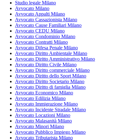
Studio legale Milano
Avvocato Milano
Avvocato Appalti Milano
Avvocato Cassazionista Milano
Avvocato Cause Familiari Milano
Avvocato CEDU Milano
Avvocato Condominio Milano
Avvocato Contratti Milano
Avvocato Difesa Penale Milano
Avvocato Diritto Ambientale Milano
Avvocato Diritto Amministrativo Milano
Avvocato Diritto Civile Milano
Avvocato Diritto commerciale Milano
Avvocato Diritto dello Sport Milano
Avvocato Diritto Societario Milano
Avvocato Diritto di famiglia Milano
Avvocato Economico Milano
Avvocato Edilizia Milano
Avvocato Immigrazione Milano
Avvocato Incidente Stradale Milano
Avvocato Locazioni Milano
Avvocato Malasanità Milano
Avvocato Minori Milano
Avvocato Pubblico Impiego Milano
Avvocato Tributarista Milano