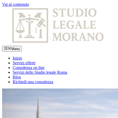
Vai al contenuto
Menu
Inizio
Servizi offerti
Consulenza on line
Servizi dello Studio legale Roma
Blog
Richiedi una consulenza