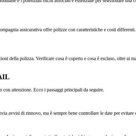
quotidiane e i potenziali rischi associati è essenziale per selezionare un
mpagnia assicurativa offre polizze con caratteristiche e costi differenti
ioni della polizza. Verificare cosa è coperto e cosa è escluso, oltre ai m
AIL
o con attenzione. Ecco i passaggi principali da seguire.
via avvisi di rinnovo, ma è sempre bene controllare le date per evitare 