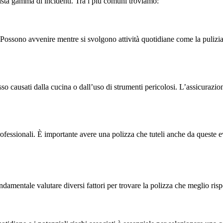
asta gamma di incidenti. Tra i più comuni troviamo:
sa. Possono avvenire mentre si svolgono attività quotidiane come la puliz
pesso causati dalla cucina o dall’uso di strumenti pericolosi. L’assicura
rofessionali. È importante avere una polizza che tuteli anche da queste 
ndamentale valutare diversi fattori per trovare la polizza che meglio ris