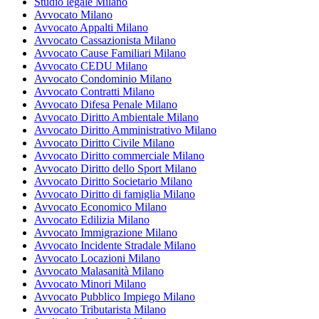
Studio legale Milano
Avvocato Milano
Avvocato Appalti Milano
Avvocato Cassazionista Milano
Avvocato Cause Familiari Milano
Avvocato CEDU Milano
Avvocato Condominio Milano
Avvocato Contratti Milano
Avvocato Difesa Penale Milano
Avvocato Diritto Ambientale Milano
Avvocato Diritto Amministrativo Milano
Avvocato Diritto Civile Milano
Avvocato Diritto commerciale Milano
Avvocato Diritto dello Sport Milano
Avvocato Diritto Societario Milano
Avvocato Diritto di famiglia Milano
Avvocato Economico Milano
Avvocato Edilizia Milano
Avvocato Immigrazione Milano
Avvocato Incidente Stradale Milano
Avvocato Locazioni Milano
Avvocato Malasanità Milano
Avvocato Minori Milano
Avvocato Pubblico Impiego Milano
Avvocato Tributarista Milano