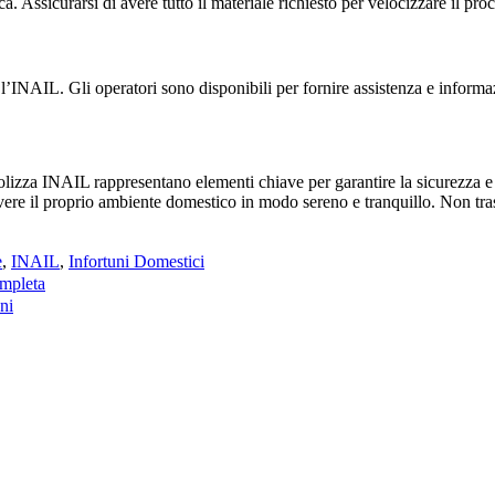
 Assicurarsi di avere tutto il materiale richiesto per velocizzare il pro
l’INAIL. Gli operatori sono disponibili per fornire assistenza e informaz
polizza INAIL rappresentano elementi chiave per garantire la sicurezza e 
vivere il proprio ambiente domestico in modo sereno e tranquillo. Non tra
e
,
INAIL
,
Infortuni Domestici
ompleta
ni