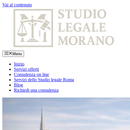
Vai al contenuto
Menu
Inizio
Servizi offerti
Consulenza on line
Servizi dello Studio legale Roma
Blog
Richiedi una consulenza