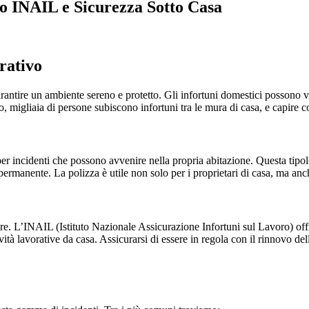
vo INAIL e Sicurezza Sotto Casa
rativo
rantire un ambiente sereno e protetto. Gli infortuni domestici possono v
, migliaia di persone subiscono infortuni tra le mura di casa, e capire co
per incidenti che possono avvenire nella propria abitazione. Questa tipo
ermanente. La polizza è utile non solo per i proprietari di casa, ma anche
re. L’INAIL (Istituto Nazionale Assicurazione Infortuni sul Lavoro) offr
ità lavorative da casa. Assicurarsi di essere in regola con il rinnovo del