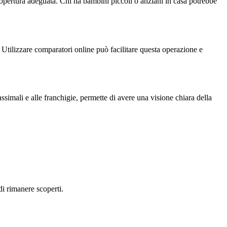
a copertura adeguata. Chi ha bambini piccoli o anziani in casa potrebbe
. Utilizzare comparatori online può facilitare questa operazione e
assimali e alle franchigie, permette di avere una visione chiara della
di rimanere scoperti.