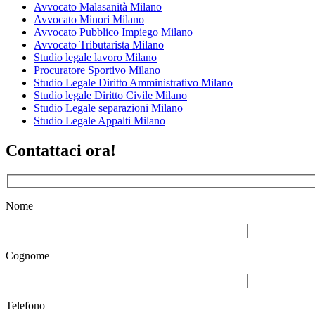
Avvocato Malasanità Milano
Avvocato Minori Milano
Avvocato Pubblico Impiego Milano
Avvocato Tributarista Milano
Studio legale lavoro Milano
Procuratore Sportivo Milano
Studio Legale Diritto Amministrativo Milano
Studio legale Diritto Civile Milano
Studio Legale separazioni Milano
Studio Legale Appalti Milano
Contattaci ora!
Nome
Cognome
Telefono