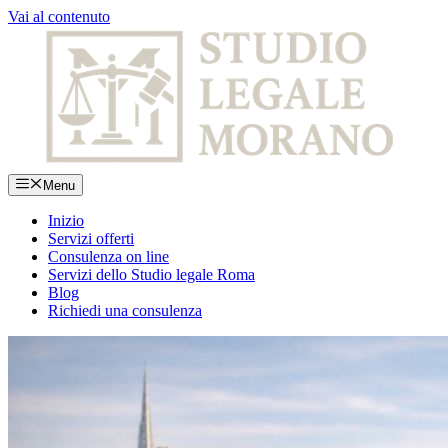
Vai al contenuto
Menu
Inizio
Servizi offerti
Consulenza on line
Servizi dello Studio legale Roma
Blog
Richiedi una consulenza